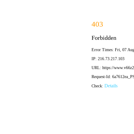
足球比分即时比分球探
首页
首页
足球比分即时比分球探
正文
巅峰对决！奥运会羽毛球女子双打决赛精彩
足球比分即时比分球探
2026-04-08 13:02:32
179
奥运会羽毛球女子双打决赛，历来是力量、速度、智慧与默
瞬间。它代表了世界羽坛女子双打的最高水准，是各国顶尖
回顾历届赛事，决赛舞台总是充满戏剧性。顶尖组合们不仅
人之间天衣无缝的配合。轮转补位、战术执行、心理抗压能
莫测，对运动员的体能和意志都是极限挑战。
一场高水平的奥运会羽毛球女子双打决赛，往往是战术博弈
是攻击对方相对较弱的选手，还是通过落点调动寻找空档？
关键分上的沉着与果敢，往往是冠军与亚军的分水岭。
除了精彩的对抗，决赛中也涌现了许多标志性的冠军组合，
激励着无数年轻运动员投身于这项运动。