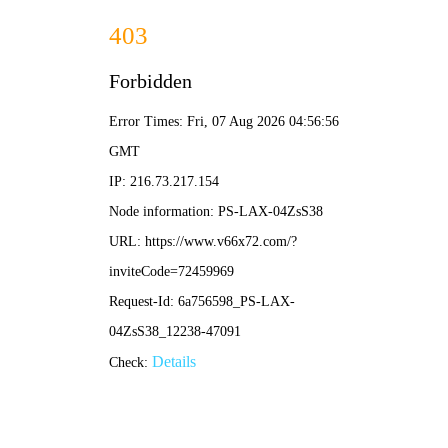
足球比分即时比分球探
首页
足球比分即时比分球探
正文
欧冠改制深度解析：新赛制如何重塑欧洲足球顶
级俱乐部赛事格局
足球比分即时比分球探
2026-04-08 12:58:33
179
欧洲冠军联赛，作为全球竞技水平与商业价值最高的俱乐部足球赛
事，其每一次变革都牵动世界足坛的神经。即将于2024/25赛季正
式实施的
欧冠改制
，无疑是近年来最具颠覆性的一次调整。本次改
革并非简单扩军，而是从赛制内核上进行重塑，旨在回应现代足球
发展的多重需求。
一、 核心变革：从小组赛到“瑞士轮”联赛阶段
本次
欧冠改制
最显
著的特征是取消了传统的小组赛模式。取而代之的是一种被称为
“瑞士轮”的全新联赛阶段。36支参赛球队（较之前增加4支）将被
纳入一个统一的联赛表中，每支球队需进行8场比赛（4主4客），