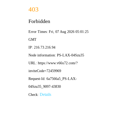
足球比分即时比分球探
首页
足球比分即时比分球探
正文
中国体育斯诺克直播在线观看指南：高清平台与
实时赛程一览
足球比分即时比分球探
2026-04-08 13:29:03
168
对于广大台球爱好者而言，能够便捷、稳定地
中国体育斯诺克直播
在线观看
，是紧跟世界顶级赛事、欣赏球星精湛技艺的关键。随着
数字媒体技术的发展，如今观众已拥有多元化的观赛选择。
一、权威官方平台，保障观看体验
要获得最正版、高清的赛事信
号，首选各大体育媒体平台的官方直播。这些平台通常拥有世界斯
诺克巡回赛（WST）等赛事的正规转播权，能提供多机位、带专业
解说的直播流，确保您不错过“斯诺克世锦赛”、“斯诺克大师赛”等
重要赛事的每一杆精彩。关注其官方网站或应用程序的赛事预告，
是规划
在线观看
行程的最佳方式。