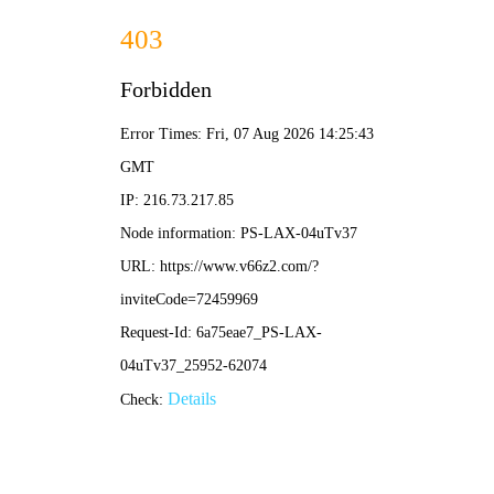
足球比分即时比分球探
首页
足球比分即时比分球探
正文
慕尼黑奥运会回顾：荣耀、创新与和平的体育盛
会记忆
足球比分即时比分球探
2026-04-03 10:41:20
140
1972年，德国慕尼黑举办的第二十届夏季奥林匹克运动会，在世
界体育史上留下了不可磨灭的印记。这场以“光明、清新、慷慨”为
主题的盛会，旨在向世界展示一个崭新、民主、开放的德国形象，
试图摆脱历史的阴影。
一、 创新与变革的舞台
本届
慕尼黑奥运会
在多个领域树立了新标
杆。其视觉设计，特别是那只著名的“光芒”瓦尔迪吉祥物，开创了
奥运会吉祥物商业化的先河。在技术层面，它首次全面引入计算机
计时系统和彩色电视转播，让全球观众能更清晰、即时地感受赛场
激情。奥林匹克公园及其标志性的透明帐篷式屋顶体育场，成为现