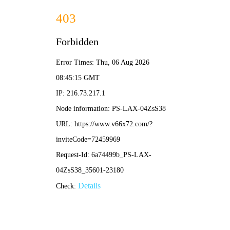
足球比分即时比分球探
首页
足球比分即时比分球探
正文
湖人比赛最新战况深度解析：巨星表现与战术调
整全览
足球比分即时比分球探
2026-04-03 10:13:19
126
洛杉矶湖人队的每一场
湖人比赛
都牵动着全球亿万球迷的心。作为
NBA历史上最辉煌的球队之一，紫金军团的征程始终充满话题与激
情。本文将为您带来近期
湖人比赛
的全面复盘与深度洞察。
一、近期关键赛事回顾与巨星表现
在刚刚结束的一轮
湖人赛程
中，球队经历了背靠背的严峻考验。面对西部劲旅，勒布朗·詹姆
斯与安东尼·戴维斯展现了超级巨星的价值。詹姆斯不仅在进攻端
持续输出，更在组织串联上扮演着球队大脑的角色；戴维斯则在防
守端筑起禁飞区，其篮板保护与盖帽是球队取胜的基石。他们的健
康状况与竞技状态，直接决定了
湖人队比赛
的胜负走向。